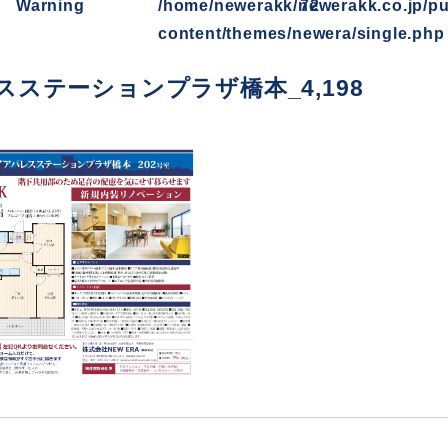
Warning
/home/newerakk/newerakk.co.jp/pu
72
content/themes/newera/single.php
ステーションプラザ橋本_4,198