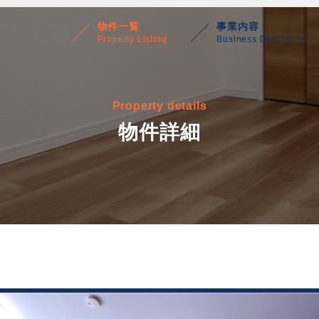
物件一覧
事業内容
Property Listing
Business Description
Property details
物件詳細