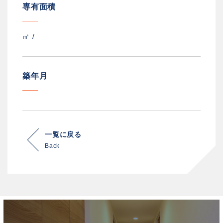
専有面積
㎡ /
築年月
一覧に戻る
Back