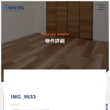
Property details
物件詳細
Warning
/home/newerakk/newerakk.
72
Warn
content/themes/newera/si
IMG_9533