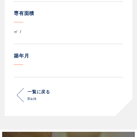
専有面積
㎡ /
築年月
一覧に戻る
Back