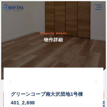
Property details
物件詳細
Warning
/home/newerakk/newerakk.
72
Warn
content/themes/newera/si
グリーンコープ南大沢団地1号棟
401_2,698