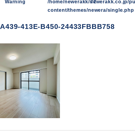
Warning
/home/newerakk/newerakk.co.jp/pu
72
content/themes/newera/single.php
A439-413E-B450-24433FBBB758