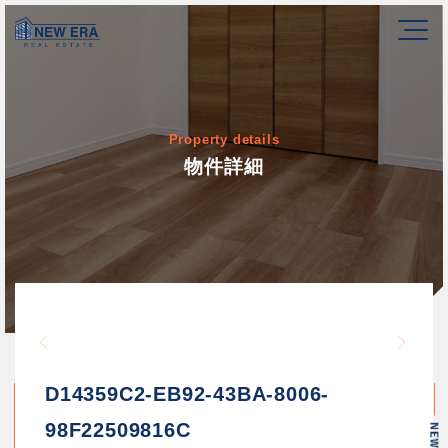
Property details
物件詳細
Warning
/home/newerakk/newerakk.
72
Warn
content/themes/newera/si
D14359C2-EB92-43BA-8006-
98F22509816C