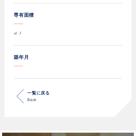
専有面積
㎡ /
築年月
一覧に戻る
Back