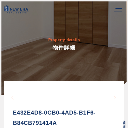
Property details
物件詳細
Warning
/home/newerakk/newerakk.
72
Warn
content/themes/newera/si
E432E4D8-0CB0-4AD5-B1F6-
B84CB791414A