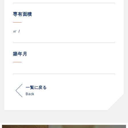
専有面積
㎡ /
築年月
一覧に戻る
Back