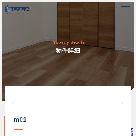
Property details
物件詳細
Warning
/home/newerakk/newerakk.
72
Warn
content/themes/newera/si
m01