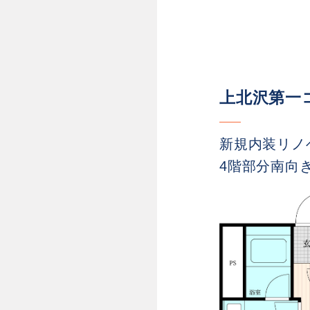
上北沢第
新規内装リノ
4階部分南向