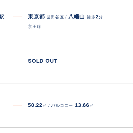
東京都
八幡山
2
寄駅
世田谷区 /
徒歩
分
京王線
SOLD OUT
50.22
13.66
㎡ /
バルコニー
㎡