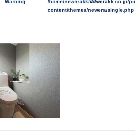
Warning
/home/newerakk/newerakk.co.jp/pu
72
content/themes/newera/single.php