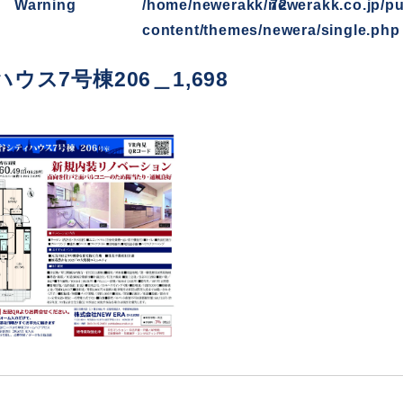
Warning
/home/newerakk/newerakk.co.jp/pu
72
content/themes/newera/single.php
ウス7号棟206＿1,698