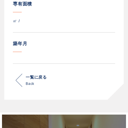
専有面積
㎡ /
築年月
一覧に戻る
Back