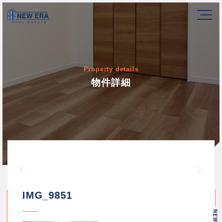
Property details
物件詳細
Warning
/home/newerakk/newerakk.
72
Warn
content/themes/newera/si
IMG_9851