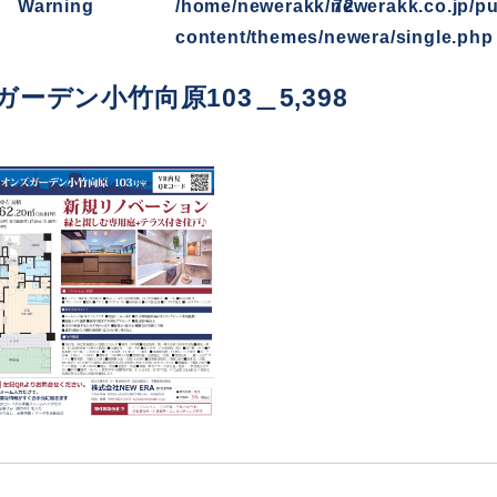
Warning
/home/newerakk/newerakk.co.jp/pu
72
content/themes/newera/single.php
ーデン小竹向原103＿5,398