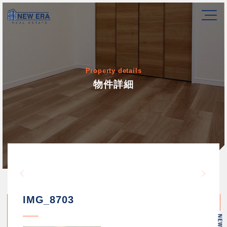
Property details
物件詳細
Warning
/home/newerakk/newerakk.
72
Warn
content/themes/newera/si
IMG_8703