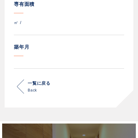
専有面積
㎡ /
築年月
一覧に戻る
Back