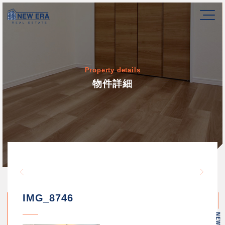
Property details
物件詳細
Warning
/home/newerakk/newerakk.
72
Warn
content/themes/newera/si
IMG_8746