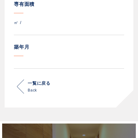
専有面積
㎡ /
築年月
一覧に戻る
Back