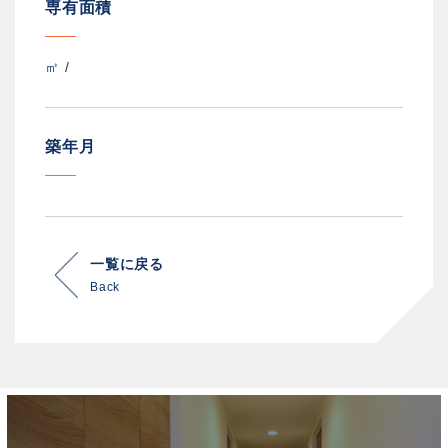
専有面積
㎡ /
築年月
一覧に戻る
Back