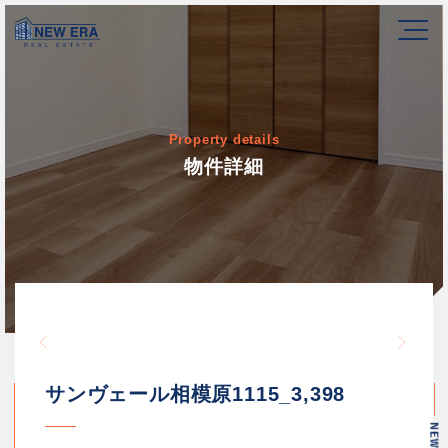
Property details
物件詳細
Warning
/home/newerakk/newerakk.
72
Warn
content/themes/newera/si
サンヴェール相模原1115_3,398