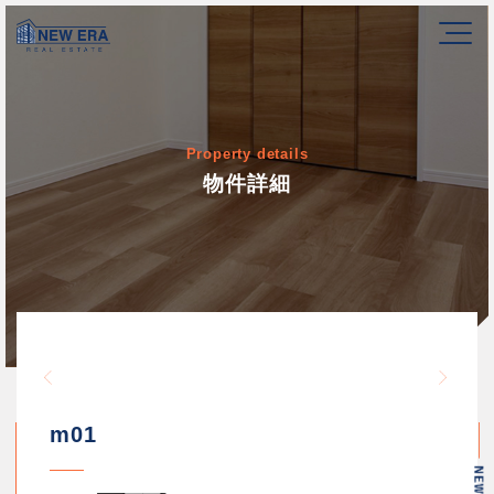
Property details
物件詳細
Warning
/home/newerakk/newerakk.
72
Warn
content/themes/newera/si
m01