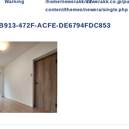
Warning
/home/newerakk/newerakk.co.jp/pu
72
content/themes/newera/single.php
B913-472F-ACFE-DE6794FDC853