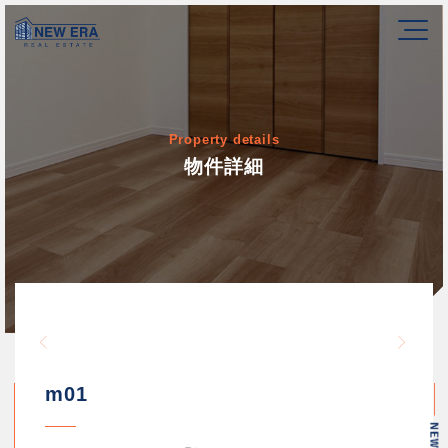
Property details
物件詳細
Warning
/home/newerakk/newerakk.
72
Warn
content/themes/newera/si
m01