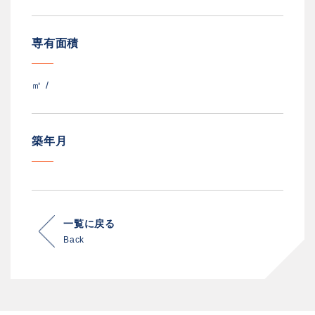
専有面積
㎡ /
築年月
一覧に戻る
Back