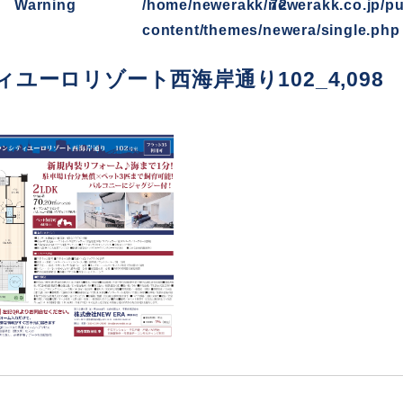
Warning
/home/newerakk/newerakk.co.jp/pu
72
content/themes/newera/single.php
ユーロリゾート西海岸通り102_4,098