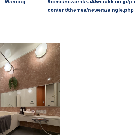
Warning
/home/newerakk/newerakk.co.jp/pu
72
content/themes/newera/single.php