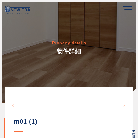
Property details
物件詳細
Warning
/home/newerakk/newerakk.
72
Warn
content/themes/newera/si
m01 (1)