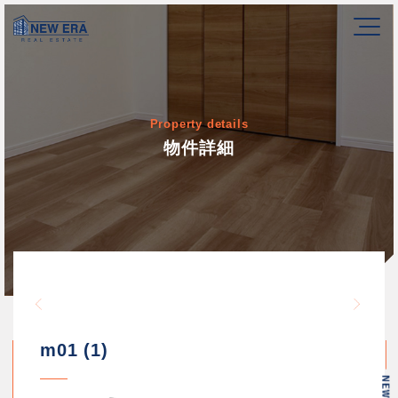
Property details
物件詳細
Warning
/home/newerakk/newerakk.
72
Warn
content/themes/newera/si
m01 (1)