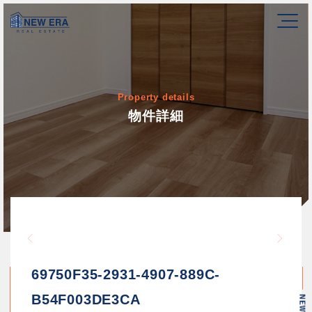
Property details
物件詳細
Warning
/home/newerakk/newerakk.
72
Warn
content/themes/newera/si
69750F35-2931-4907-889C-
B54F003DE3CA