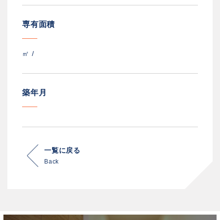
専有面積
㎡ /
築年月
一覧に戻る
Back