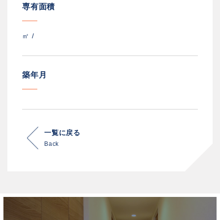
専有面積
㎡ /
築年月
一覧に戻る
Back