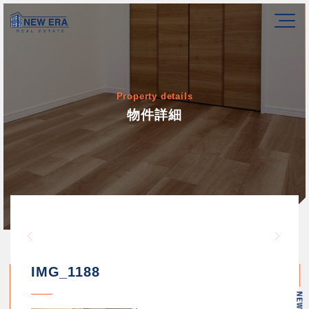
Property details
物件詳細
Warning
/home/newerakk/newerakk.
72
Warn
content/themes/newera/si
IMG_1188