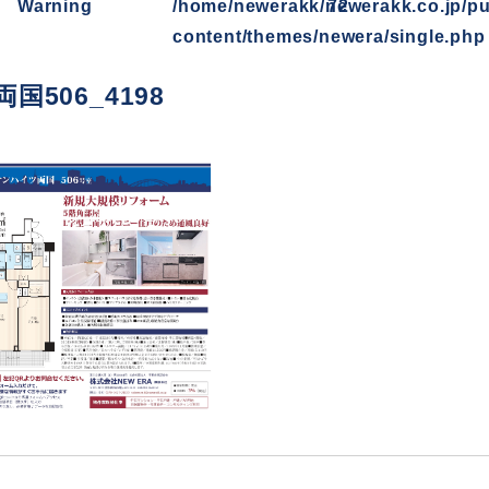
Warning
/home/newerakk/newerakk.co.jp/pu
72
content/themes/newera/single.php
国506_4198